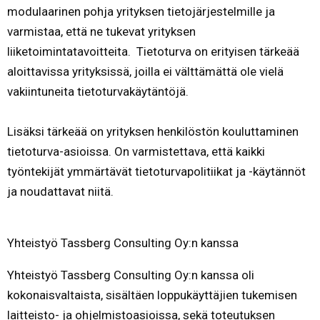
modulaarinen pohja yrityksen tietojärjestelmille ja
varmistaa, että ne tukevat yrityksen
liiketoimintatavoitteita. Tietoturva on erityisen tärkeää
aloittavissa yrityksissä, joilla ei välttämättä ole vielä
vakiintuneita tietoturvakäytäntöjä.
Lisäksi tärkeää on yrityksen henkilöstön kouluttaminen
tietoturva-asioissa. On varmistettava, että kaikki
työntekijät ymmärtävät tietoturvapolitiikat ja -käytännöt
ja noudattavat niitä.
Yhteistyö Tassberg Consulting Oy:n kanssa
Yhteistyö Tassberg Consulting Oy:n kanssa oli
kokonaisvaltaista, sisältäen loppukäyttäjien tukemisen
laitteisto- ja ohjelmistoasioissa, sekä toteutuksen