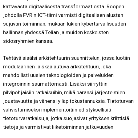
kattavasta digitaalisesta transformaatiosta. Roopen
johdolla FVR:n ICT-tiimi varmisti digitaalisen alustan
sujuvan toiminnan, mukaan lukien kyberturvallisuuden
hallinnan yhdessä Telian ja muiden keskeisten
sidosryhmien kanssa.
Tehtävä sisälsi arkkitehtuurin suunnittelun, jossa luotiin
modulaarinen ja skaalautuva arkkitehtuuri, joka
mahdollisti uusien teknologioiden ja palveluiden
integroinnin saumattomasti. Lisäksi siirryttiin
pilvipohjaisiin ratkaisuihin, mikä paransi järjestelmien
joustavuutta ja vähensi ylläpitokustannuksia. Tietoturvan
vahvistamiseksi implementoitiin edistyksellisiä
tietoturvaratkaisuja, jotka suojasivat yrityksen kriittisiä
tietoja ja varmistivat liiketoiminnan jatkuvuuden.