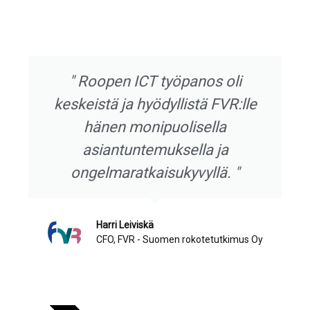
" Roopen ICT työpanos oli
keskeistä ja hyödyllistä FVR:lle
hänen monipuolisella
asiantuntemuksella ja
ongelmaratkaisukyvyllä. "
Harri Leiviskä
CFO, FVR - Suomen rokotetutkimus Oy