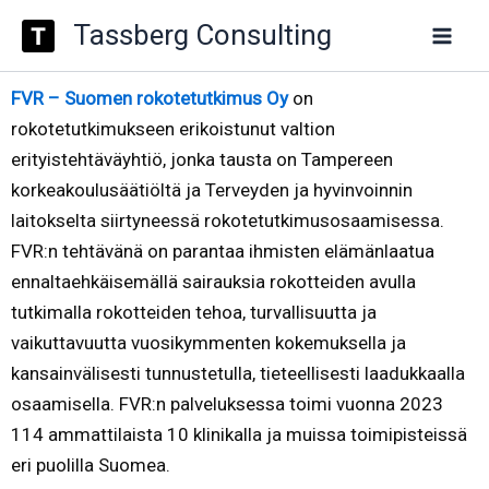
Siirry
Tassberg Consulting
sisältöön
FVR – Suomen rokotetutkimus Oy
on
rokotetutkimukseen erikoistunut valtion
erityistehtäväyhtiö, jonka tausta on Tampereen
korkeakoulusäätiöltä ja Terveyden ja hyvinvoinnin
laitokselta siirtyneessä rokotetutkimusosaamisessa.
FVR:n tehtävänä on parantaa ihmisten elämänlaatua
ennaltaehkäisemällä sairauksia rokotteiden avulla
tutkimalla rokotteiden tehoa, turvallisuutta ja
vaikuttavuutta vuosikymmenten kokemuksella ja
kansainvälisesti tunnustetulla, tieteellisesti laadukkaalla
osaamisella. FVR:n palveluksessa toimi vuonna 2023
114 ammattilaista 10 klinikalla ja muissa toimipisteissä
eri puolilla Suomea.