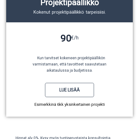
Projektipäällikkö
Kokenut projektipäällikkö tarpeisiisi.
90
€/h
Kun tarvitset kokeneen projektipäällikön
varmistamaan, että tavoitteet saavutetaan
aikataulussa ja budjetissa.
LUE LISÄÄ
Esimerkkinä 6kk yksinkertainen projekti
Hinnat alv 0%. Kysy myös tuntiperusteista konsultointia