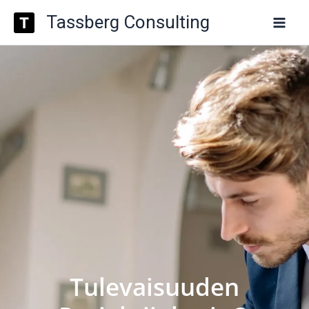
Siirry
Tassberg Consulting
sisältöön
Tulevaisuuden