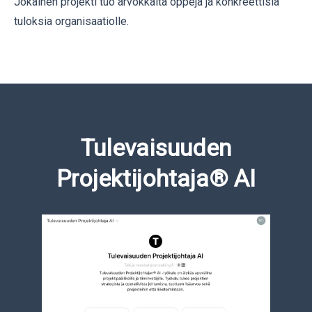
Jokainen projekti tuo arvokkaita oppeja ja konkreettisia
tuloksia organisaatiolle.
Tulevaisuuden
Projektijohtaja® AI