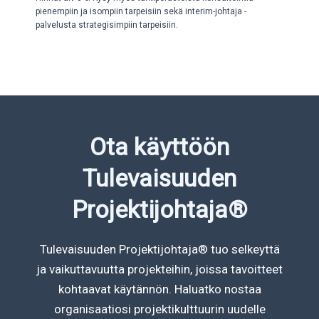
pienempiin ja isompiin tarpeisiin sekä interim-johtaja -
palvelusta strategisimpiin tarpeisiin.
Ota käyttöön
Tulevaisuuden
Projektijohtaja®
Tulevaisuuden Projektijohtaja® tuo selkeyttä
ja vaikuttavuutta projekteihin, joissa tavoitteet
kohtaavat käytännön. Haluatko nostaa
organisaatiosi projektikulttuurin uudelle