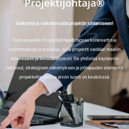
Projektijohtaja®
Selkeyttä ja vaikuttavuutta projektin johtamiseen!
Tulevaisuuden Projektijohtaja® tarjoaa konkreettisia
toimintatapoja ja työkaluja, joilla projektit viedään maaliin
tehokkaasti ja ihmislähtöisesti. Se yhdistää käytännön
ratkaisut, strategisen näkemyksen ja johtajuuden elementit
projekteihin, joissa arvon luonti on keskiössä.