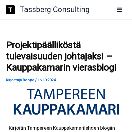
Type
Siirry
Tassberg Consulting
your
sisältöön
email…
Projektipäälliköstä
tulevaisuuden johtajaksi –
Kauppakamarin vierasblogi
Kirjoittaja
Roope
/
16.10.2024
Kirjoitin Tampereen Kauppakamarilehden blogiin