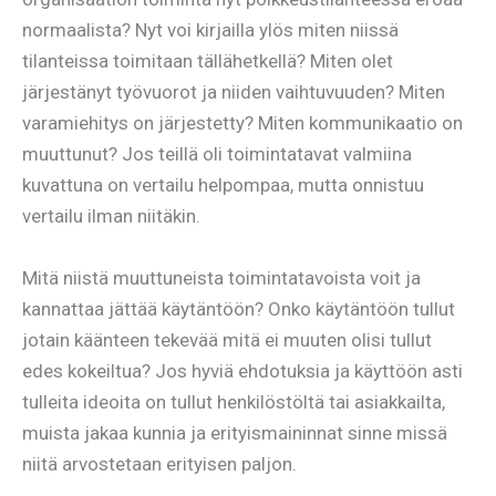
normaalista? Nyt voi kirjailla ylös miten niissä
tilanteissa toimitaan tällähetkellä? Miten olet
järjestänyt työvuorot ja niiden vaihtuvuuden? Miten
varamiehitys on järjestetty? Miten kommunikaatio on
muuttunut? Jos teillä oli toimintatavat valmiina
kuvattuna on vertailu helpompaa, mutta onnistuu
vertailu ilman niitäkin.
Mitä niistä muuttuneista toimintatavoista voit ja
kannattaa jättää käytäntöön? Onko käytäntöön tullut
jotain käänteen tekevää mitä ei muuten olisi tullut
edes kokeiltua? Jos hyviä ehdotuksia ja käyttöön asti
tulleita ideoita on tullut henkilöstöltä tai asiakkailta,
muista jakaa kunnia ja erityismaininnat sinne missä
niitä arvostetaan erityisen paljon.