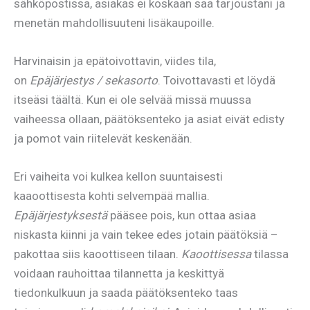
sähköpostissa, asiakas ei koskaan saa tarjoustani ja
menetän mahdollisuuteni lisäkaupoille.
Harvinaisin ja epätoivottavin, viides tila,
on
Epäjärjestys / sekasorto
. Toivottavasti et löydä
itseäsi täältä. Kun ei ole selvää missä muussa
vaiheessa ollaan, päätöksenteko ja asiat eivät edisty
ja pomot vain riitelevät keskenään.
Eri vaiheita voi kulkea kellon suuntaisesti
kaaoottisesta kohti selvempää mallia.
Epäjärjestyksestä
pääsee pois, kun ottaa asiaa
niskasta kiinni ja vain tekee edes jotain päätöksiä –
pakottaa siis kaoottiseen tilaan.
Kaoottisessa
tilassa
voidaan rauhoittaa tilannetta ja keskittyä
tiedonkulkuun ja saada päätöksenteko taas