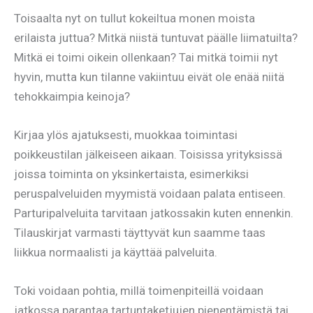
Toisaalta nyt on tullut kokeiltua monen moista
erilaista juttua? Mitkä niistä tuntuvat päälle liimatuilta?
Mitkä ei toimi oikein ollenkaan? Tai mitkä toimii nyt
hyvin, mutta kun tilanne vakiintuu eivät ole enää niitä
tehokkaimpia keinoja?
Kirjaa ylös ajatuksesti, muokkaa toimintasi
poikkeustilan jälkeiseen aikaan. Toisissa yrityksissä
joissa toiminta on yksinkertaista, esimerkiksi
peruspalveluiden myymistä voidaan palata entiseen.
Parturipalveluita tarvitaan jatkossakin kuten ennenkin.
Tilauskirjat varmasti täyttyvät kun saamme taas
liikkua normaalisti ja käyttää palveluita.
Toki voidaan pohtia, millä toimenpiteillä voidaan
jatkossa parantaa tartuntaketjujen pienentämistä tai