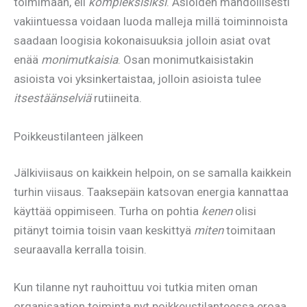
toimimaan, eli
kompleksisiksi
. Asioiden mahdollisesti
vakiintuessa voidaan luoda malleja millä toiminnoista
saadaan loogisia kokonaisuuksia jolloin asiat ovat
enää
monimutkaisia
. Osan monimutkaisistakin
asioista voi yksinkertaistaa, jolloin asioista tulee
itsestäänselviä
rutiineita.
Poikkeustilanteen jälkeen
Jälkiviisaus on kaikkein helpoin, on se samalla kaikkein
turhin viisaus. Taaksepäin katsovan energia kannattaa
käyttää oppimiseen. Turha on pohtia
kenen
olisi
pitänyt toimia toisin vaan keskittyä
miten
toimitaan
seuraavalla kerralla toisin.
Kun tilanne nyt rauhoittuu voi tutkia miten oman
organisaation toiminta nyt poikkeustilanteessa eroaa