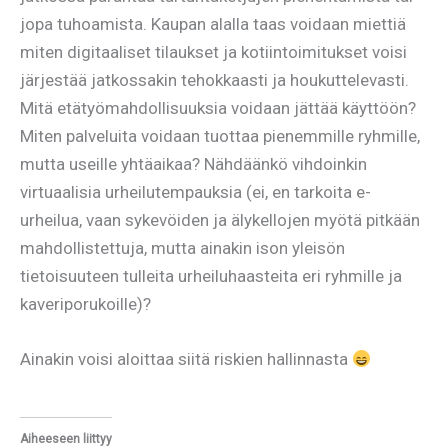
jopa tuhoamista. Kaupan alalla taas voidaan miettiä
miten digitaaliset tilaukset ja kotiintoimitukset voisi
järjestää jatkossakin tehokkaasti ja houkuttelevasti.
Mitä etätyömahdollisuuksia voidaan jättää käyttöön?
Miten palveluita voidaan tuottaa pienemmille ryhmille,
mutta useille yhtäaikaa? Nähdäänkö vihdoinkin
virtuaalisia urheilutempauksia (ei, en tarkoita e-
urheilua, vaan sykevöiden ja älykellojen myötä pitkään
mahdollistettuja, mutta ainakin ison yleisön
tietoisuuteen tulleita urheiluhaasteita eri ryhmille ja
kaveriporukoille)?
Ainakin voisi aloittaa siitä riskien hallinnasta
Aiheeseen liittyy