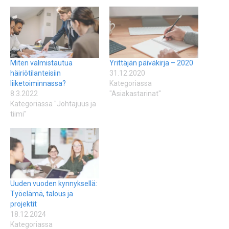
Miten valmistautua
Yrittäjän päiväkirja – 2020
häiriötilanteisiin
31.12.2020
liiketoiminnassa?
Kategoriassa
8.3.2022
"Asiakastarinat"
Kategoriassa "Johtajuus ja
tiimi"
Uuden vuoden kynnyksellä:
Työelämä, talous ja
projektit
18.12.2024
Kategoriassa