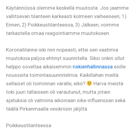
Käytännössä olemme keskellä muutosta. Jos jaamme
vallitsevan tilanteen karkeasti kolmeen vaiheeseen; 1)
Ennen, 2) Poikkeustilanteessa, 3) Jälkeen, voimme
tarkastella omaa reagointiamme muutokseen.
Koronatilanne iski niin nopeasti, ettei sen vaatimia
muutoksia paljoa ehtinyt suunnitella. Siksi onkin ollut
helppo soveltaa aikaisemmin
riskienhallinnassa
esille
nousseita toimintasuunnitelmia. Kaikillahan meillä
sellaiset oli toiminnan varalle, eikö?
Harva meistä
toki juuri tällaiseen oli varautunut, mutta jotain
ajatuksia oli valmiina aikoinaan sika-influenssan sekä
täällä Pirkanmaalla vesikriisin jäljiltä.
Poikkeustilanteessa