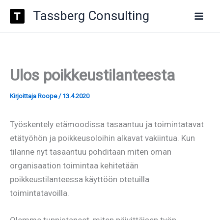
Type
Siirry
Tassberg Consulting
your
sisältöön
email…
Ulos poikkeustilanteesta
Kirjoittaja
Roope
/
13.4.2020
Työskentely etämoodissa tasaantuu ja toimintatavat
etätyöhön ja poikkeusoloihin alkavat vakiintua. Kun
tilanne nyt tasaantuu pohditaan miten oman
organisaation toimintaa kehitetään
poikkeustilanteessa käyttöön otetuilla
toimintatavoilla.