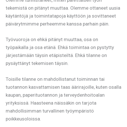
Olemme tunnistaneet, miten päivittäisen työn
tekemistä on pitänyt muuttaa. Olemme ottaneet uusia
käytäntöjä ja toimintatapoja käyttöön ja sovittaneet
päivärytmimme perheemme kanssa parhain päin.
Työvuoroja on ehkä pitänyt muuttaa, osa on
työpaikalla ja osa etänä. Ehkä toimintaa on pystytty
järjestämään täysin etäpisteiltä. Ehkä tilanne on
pysäyttänyt tekemisen täysin.
Toisille tilanne on mahdollistanut toiminnan tai
tuotannon kasvattamisen taas äärirajoille, kuten osalla
kaupan, paperituotannon ja terveydenhoitoalan
yrityksissä. Haasteena näissäkin on tarjota
mahdollisimman turvallinen työympäristö
poikkeusoloissa.