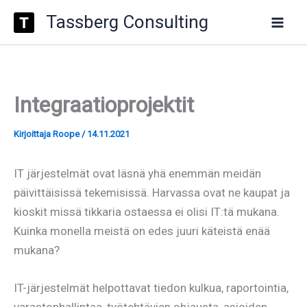
Type
Siirry
Tassberg Consulting
your
sisältöön
email…
Integraatioprojektit
Kirjoittaja
Roope
/
14.11.2021
IT järjestelmät ovat läsnä yhä enemmän meidän
päivittäisissä tekemisissä. Harvassa ovat ne kaupat ja
kioskit missä tikkaria ostaessa ei olisi IT:tä mukana.
Kuinka monella meistä on edes juuri käteistä enää
mukana?
IT-järjestelmät helpottavat tiedon kulkua, raportointia,