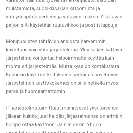
varastonhallintaa, työtehtävien ohjausta, asioiden
muistamista, suosikkisarjan katsomista ja
yhteydenpitoa perheen ja ystävien kesken. Yllättävän
paljon silti käytetään ruutuvihkoa ja post-it lappuja…
Monipuolisten tehtävien ansiosta harvemmin
käytetään vain yhtä järjestelmää. Yksi kaiken kattava
järjestelmä voi tuntua helpoimmalta käyttää kuin
monta eri järjestelmää. Mutta kyse on kontekstista.
Kuhunkin käyttötarkoitukseen parhaiten soveltuvan
järjestelmän käyttökokemus on sillä hetkellä myös
paras ja huomaamattomin.
IT-järjestelmätoimittajat mainitsevat yksi toisensa
jälkeen kuinka juuri heidän järjestelmänsä on erittäin
helppo ottaa käyttöön. Ja niin onkin. Yhden
järjestelmän käyttöönottamisen pystyy helposti