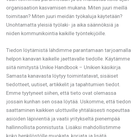
organisaation kasvamisen mukana. Miten juuri meillä
toimitaan? Miten juuri meidän työkaluja käytetään?
Unohtamatta yleisiä työlaki- ja aika säännöksiä ja
niiden kommunikointia kaikille työntekijöille.
Tiedon löytämistä lähdimme parantamaan tarjoamalla
helpon kanavan kaikelle jaettavalle tiedolle. Käytämme
siitä nimitystä Unikie Handbook – Unikien käsikirja.
Samasta kanavasta löytyy toimintatavat, sisäiset
tiedotteet, uutiset, artikkelit ja tapahtumien tiedot.
Emme tyytyneet siihen, että tieto ovat olemassa
jossain kunhan sen osaa löytää. Uskomme, että tiedon
saattaminen kaikkien ulottuville yhtäläisesti nopeuttaa
asioiden läpivientiä ja vaatii yritykseltä pienempää
hallinnollista ponnistusta. Lisäksi mahdollistimme
koko henkilöstölle muokata, korjata ja lisätä