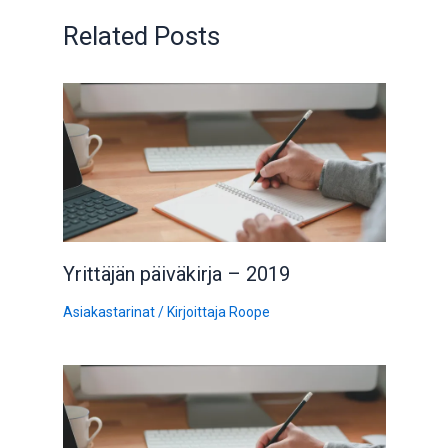
Related Posts
Yrittäjän päiväkirja – 2019
Asiakastarinat
/ Kirjoittaja
Roope