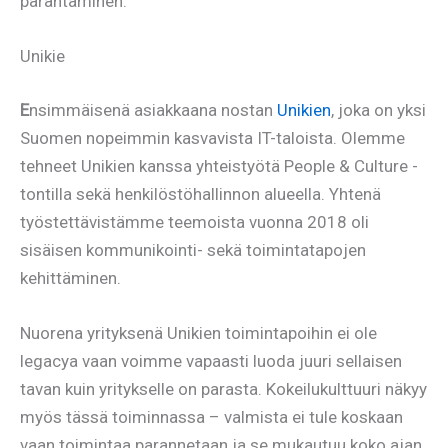
parantaminen.
Unikie
E
nsimmäisenä asiakkaana nostan
Unikien
, joka on yksi
Suomen nopeimmin kasvavista IT-taloista. Olemme
tehneet Unikien kanssa yhteistyötä People & Culture -
tontilla sekä henkilöstöhallinnon alueella. Yhtenä
työstettävistämme teemoista vuonna 2018 oli
sisäisen kommunikointi- sekä toimintatapojen
kehittäminen.
Nuorena yrityksenä Unikien toimintapoihin ei ole
legacya vaan voimme vapaasti luoda juuri sellaisen
tavan kuin yritykselle on parasta. Kokeilukulttuuri näkyy
myös tässä toiminnassa – valmista ei tule koskaan
vaan toimintaa parannetaan ja se mukautuu koko ajan