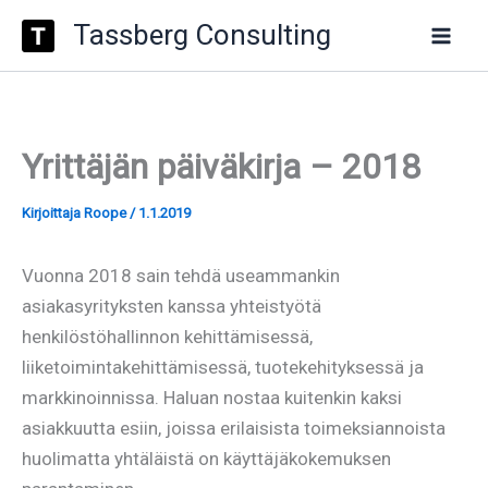
Type
Siirry
Tassberg Consulting
your
sisältöön
email…
Yrittäjän päiväkirja – 2018
Kirjoittaja
Roope
/
1.1.2019
Vuonna 2018 sain tehdä useammankin
asiakasyrityksten kanssa yhteistyötä
henkilöstöhallinnon kehittämisessä,
liiketoimintakehittämisessä, tuotekehityksessä ja
markkinoinnissa. Haluan nostaa kuitenkin kaksi
asiakkuutta esiin, joissa erilaisista toimeksiannoista
huolimatta yhtäläistä on käyttäjäkokemuksen